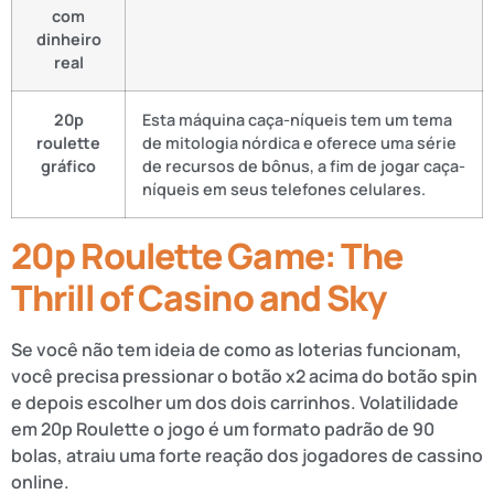
com
dinheiro
real
20p
Esta máquina caça-níqueis tem um tema
roulette
de mitologia nórdica e oferece uma série
gráfico
de recursos de bônus, a fim de jogar caça-
níqueis em seus telefones celulares.
20p Roulette Game: The
Thrill of Casino and Sky
Se você não tem ideia de como as loterias funcionam,
você precisa pressionar o botão x2 acima do botão spin
e depois escolher um dos dois carrinhos. Volatilidade
em 20p Roulette o jogo é um formato padrão de 90
bolas, atraiu uma forte reação dos jogadores de cassino
online.