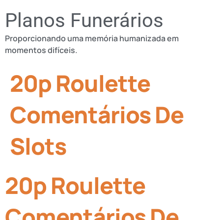
Planos Funerários
Proporcionando uma memória humanizada em
momentos difíceis.
20p Roulette
Comentários De
Slots
20p Roulette
Comentários De