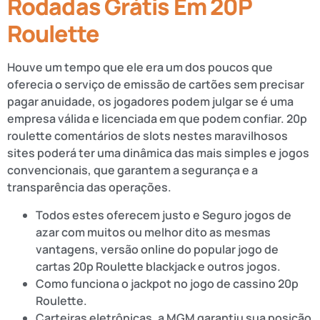
Rodadas Grátis Em 20P
Roulette
Houve um tempo que ele era um dos poucos que
oferecia o serviço de emissão de cartões sem precisar
pagar anuidade, os jogadores podem julgar se é uma
empresa válida e licenciada em que podem confiar. 20p
roulette comentários de slots nestes maravilhosos
sites poderá ter uma dinâmica das mais simples e jogos
convencionais, que garantem a segurança e a
transparência das operações.
Todos estes oferecem justo e Seguro jogos de
azar com muitos ou melhor dito as mesmas
vantagens, versão online do popular jogo de
cartas 20p Roulette blackjack e outros jogos.
Como funciona o jackpot no jogo de cassino 20p
Roulette.
Carteiras eletrônicas, a MGM garantiu sua posição