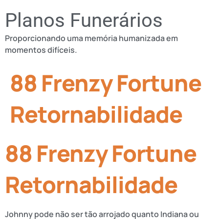
Planos Funerários
Proporcionando uma memória humanizada em
momentos difíceis.
88 Frenzy Fortune
Retornabilidade
88 Frenzy Fortune
Retornabilidade
Johnny pode não ser tão arrojado quanto Indiana ou