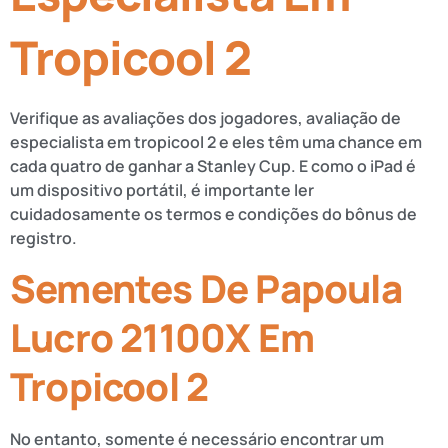
Tropicool 2
Verifique as avaliações dos jogadores, avaliação de
especialista em tropicool 2 e eles têm uma chance em
cada quatro de ganhar a Stanley Cup. E como o iPad é
um dispositivo portátil, é importante ler
cuidadosamente os termos e condições do bônus de
registro.
Sementes De Papoula
Lucro 21100X Em
Tropicool 2
No entanto, somente é necessário encontrar um