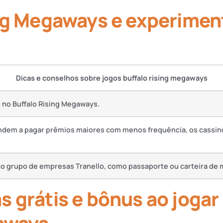
ing Megaways e experimen
Dicas e conselhos sobre jogos buffalo rising megaways
 no Buffalo Rising Megaways.
endem a pagar prêmios maiores com menos frequência, os cassin
do grupo de empresas Tranello, como passaporte ou carteira de 
 grátis e bônus ao jogar 