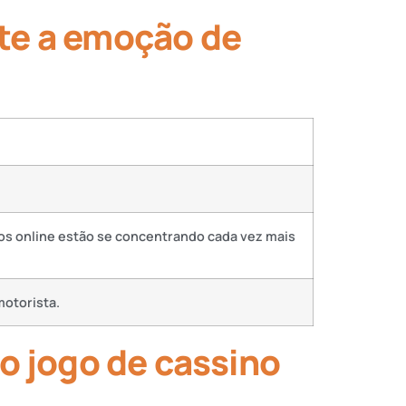
te a emoção de
os online estão se concentrando cada vez mais
motorista.
o jogo de cassino