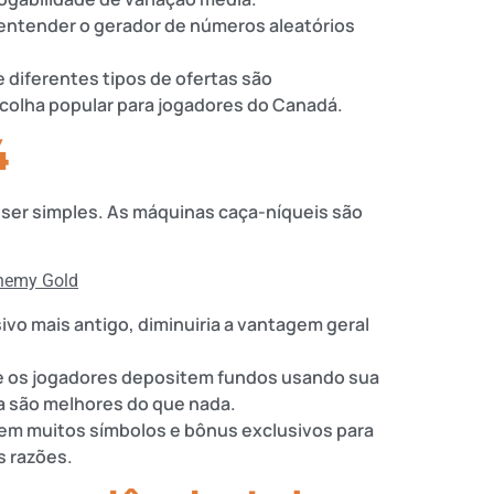
 entender o gerador de números aleatórios
 diferentes tipos de ofertas são
scolha popular para jogadores do Canadá.
4
 ser simples. As máquinas caça-níqueis são
hemy Gold
ivo mais antigo, diminuiria a vantagem geral
ue os jogadores depositem fundos usando sua
da são melhores do que nada.
m muitos símbolos e bônus exclusivos para
s razões.