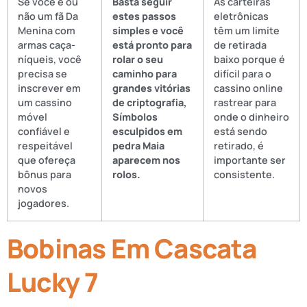
Se você é ou
Basta seguir
As carteiras
não um fã Da
estes passos
eletrônicas
Menina com
simples e você
têm um limite
armas caça-
está pronto para
de retirada
níqueis, você
rolar o seu
baixo porque é
precisa se
caminho para
difícil para o
inscrever em
grandes vitórias
cassino online
um cassino
de criptografia,
rastrear para
móvel
Símbolos
onde o dinheiro
confiável e
esculpidos em
está sendo
respeitável
pedra Maia
retirado, é
que ofereça
aparecem nos
importante ser
bônus para
rolos.
consistente.
novos
jogadores.
Bobinas Em Cascata
Lucky 7