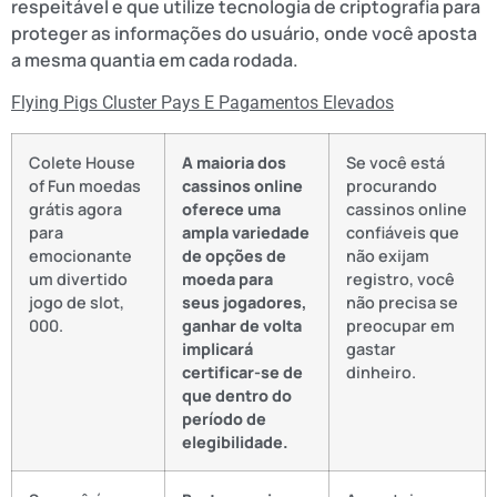
respeitável e que utilize tecnologia de criptografia para
proteger as informações do usuário, onde você aposta
a mesma quantia em cada rodada.
Flying Pigs Cluster Pays E Pagamentos Elevados
Colete House
A maioria dos
Se você está
of Fun moedas
cassinos online
procurando
grátis agora
oferece uma
cassinos online
para
ampla variedade
confiáveis que
emocionante
de opções de
não exijam
um divertido
moeda para
registro, você
jogo de slot,
seus jogadores,
não precisa se
000.
ganhar de volta
preocupar em
implicará
gastar
certificar-se de
dinheiro.
que dentro do
período de
elegibilidade.