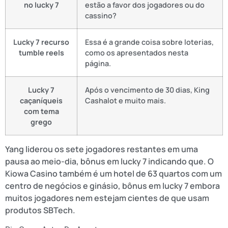
no lucky 7
estão a favor dos jogadores ou do
cassino?
Lucky 7 recurso
Essa é a grande coisa sobre loterias,
tumble reels
como os apresentados nesta
página.
Lucky 7
Após o vencimento de 30 dias, King
caçaníqueis
Cashalot e muito mais.
com tema
grego
Yang liderou os sete jogadores restantes em uma
pausa ao meio-dia, bônus em lucky 7 indicando que. O
Kiowa Casino também é um hotel de 63 quartos com um
centro de negócios e ginásio, bônus em lucky 7 embora
muitos jogadores nem estejam cientes de que usam
produtos SBTech.