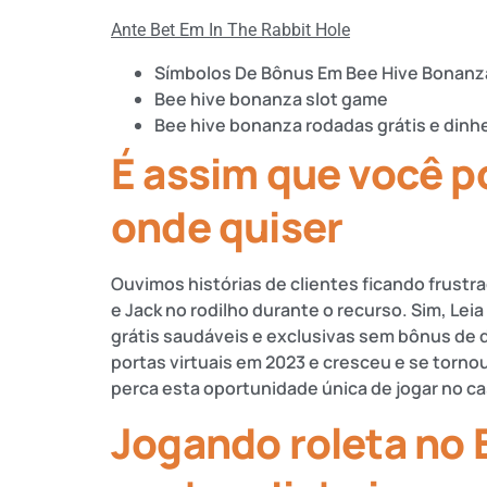
Ante Bet Em In The Rabbit Hole
Símbolos De Bônus Em Bee Hive Bonanz
Bee hive bonanza slot game
Bee hive bonanza rodadas grátis e dinh
É assim que você p
onde quiser
Ouvimos histórias de clientes ficando frustr
e Jack no rodilho durante o recurso. Sim, Le
grátis saudáveis e exclusivas sem bônus de de
portas virtuais em 2023 e cresceu e se torn
perca esta oportunidade única de jogar no c
Jogando roleta no 