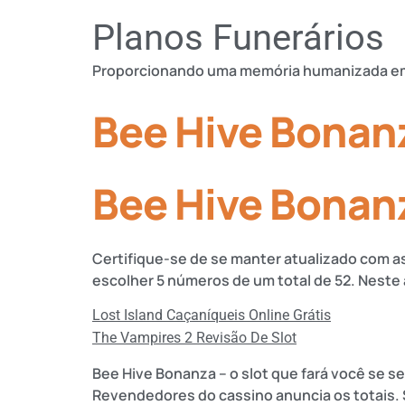
Planos Funerários
Proporcionando uma memória humanizada em
Bee Hive Bonan
Bee Hive Bonan
Certifique-se de se manter atualizado com a
escolher 5 números de um total de 52. Neste 
Lost Island Caçaníqueis Online Grátis
The Vampires 2 Revisão De Slot
Bee Hive Bonanza – o slot que fará você se s
Revendedores do cassino anuncia os totais. S