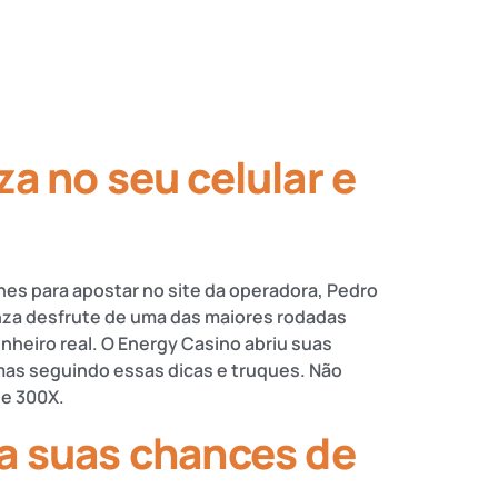
a no seu celular e
ones para apostar no site da operadora, Pedro
nanza desfrute de uma das maiores rodadas
inheiro real. O Energy Casino abriu suas
 mas seguindo essas dicas e truques. Não
de 300X.
a suas chances de