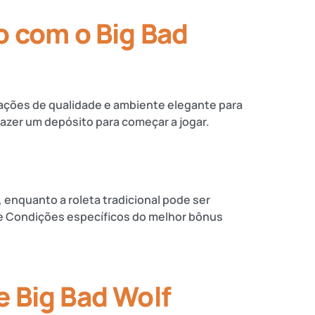
o com o Big Bad
lações de qualidade e ambiente elegante para
fazer um depósito para começar a jogar.
, enquanto a roleta tradicional pode ser
s e Condições específicos do melhor bônus
 Big Bad Wolf