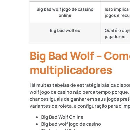
Big bad wolf jogo de cassino
Isso implic
online
jogos e recu
Big bad wolf eu
Qual é o obj
jogadores.
Big Bad Wolf – Co
multiplicadores
Há muitas tabelas de estratégia básica dispo
wolf jogo de casino não perca tempo porque.
chances iguais de ganhar em seus jogos pref
variantes de roleta, a configuração para o i
Big Bad Wolf Online
Big bad wolf jogo de casino