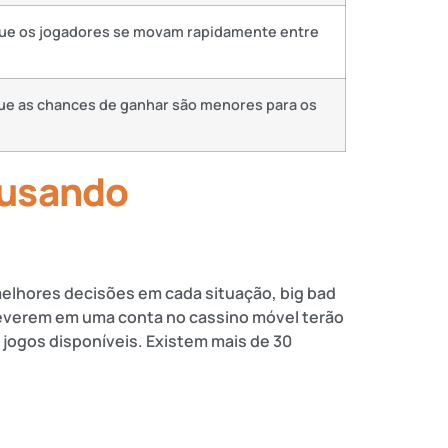
 que os jogadores se movam rapidamente entre
 que as chances de ganhar são menores para os
 usando
 melhores decisões em cada situação, big bad
creverem em uma conta no cassino móvel terão
jogos disponíveis. Existem mais de 30