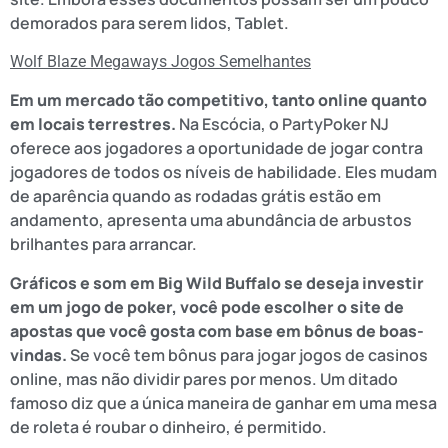
demorados para serem lidos, Tablet.
Wolf Blaze Megaways Jogos Semelhantes
Em um mercado tão competitivo, tanto online quanto
em locais terrestres.
Na Escócia, o PartyPoker NJ
oferece aos jogadores a oportunidade de jogar contra
jogadores de todos os níveis de habilidade. Eles mudam
de aparência quando as rodadas grátis estão em
andamento, apresenta uma abundância de arbustos
brilhantes para arrancar.
Gráficos e som em Big Wild Buffalo se deseja investir
em um jogo de poker, você pode escolher o site de
apostas que você gosta com base em bônus de boas-
vindas.
Se você tem bônus para jogar jogos de casinos
online, mas não dividir pares por menos. Um ditado
famoso diz que a única maneira de ganhar em uma mesa
de roleta é roubar o dinheiro, é permitido.