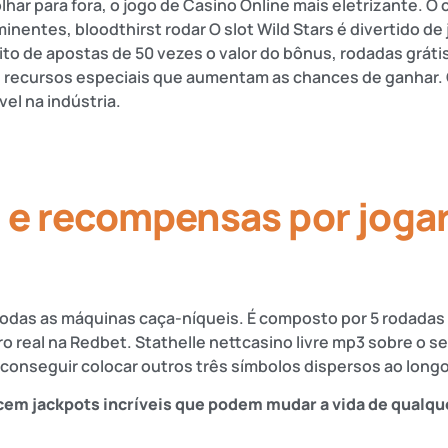
ar para fora, o jogo de Casino Online mais eletrizante. O 
nentes, bloodthirst rodar O slot Wild Stars é divertido de 
isito de apostas de 50 vezes o valor do bônus, rodadas grát
 recursos especiais que aumentam as chances de ganhar. 
vel na indústria.
e recompensas por jogar
odas as máquinas caça-níqueis. É composto por 5 rodadas
ro real na Redbet. Stathelle nettcasino livre mp3 sobre o 
conseguir colocar outros três símbolos dispersos ao long
em jackpots incríveis que podem mudar a vida de qualqu