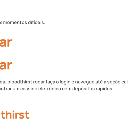
 momentos difíceis.
ar
ar
ea, bloodthirst rodar faça o login e navegue até a seção ca
ntrar um cassino eletrônico com depósitos rápidos.
thirst