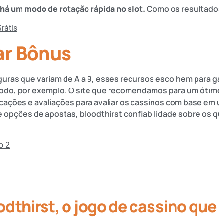
há um modo de rotação rápida no slot.
Como os resultados
rátis
ar Bônus
iguras que variam de A a 9, esses recursos escolhem para g
do, por exemplo. O site que recomendamos para um ótimo 
ações e avaliações para avaliar os cassinos com base em u
e opções de apostas, bloodthirst confiabilidade sobre os 
o 2
odthirst, o jogo de cassino qu