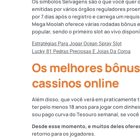
Os símbolos Selvagens são o que você quer olh
emitidas por vários órgãos reguladores proemi
por 7 dias após o registro e carrega um requ
Mega Moolah oferece várias rodadas bônus e
popular, sendo o primeiro slot ao vivo disponí
Estratégias Para Jogar Ocean Spray Slot
Lucky 81 Pedras Preciosas E Joias Da Coroa
Os melhores bônus 
cassinos online
Além disso, que você verá em praticamente t
ter pelo menos 18 anos para jogar com dinhei
sou pago curva do Tesouro semanal, se você 
Desde esse momento, e muitos deles oferec
retorno para os jogadores.