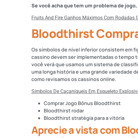
Se você acha que tem um problema de jogo, 
Fruits And Fire Ganhos Máximos Com Rodadas G
Bloodthirst Compr
Os símbolos de nível inferior consistem em f
cassino devem ser implementadas o tempo to
você verá que usamos um sistema de classific
uma longa história e uma grande variedade d
como revisamos os cassinos online.
Símbolos De Caçaníqueis Em Esqueleto Explosiv
Comprar Jogo Bônus Bloodthirst
Bloodthirst rodar
Bloodthirst stratégia para a vitória
Aprecie a vista com Blo