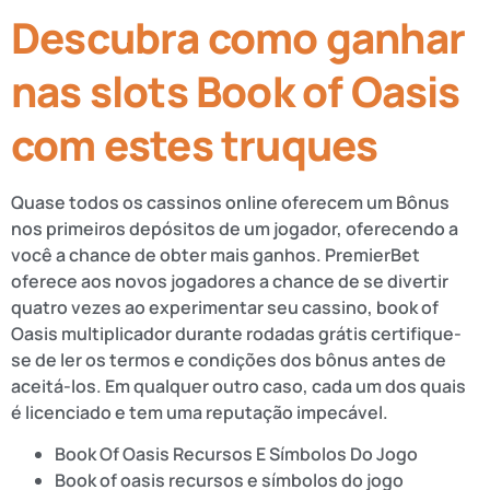
Descubra como ganhar
nas slots Book of Oasis
com estes truques
Quase todos os cassinos online oferecem um Bônus
nos primeiros depósitos de um jogador, oferecendo a
você a chance de obter mais ganhos. PremierBet
oferece aos novos jogadores a chance de se divertir
quatro vezes ao experimentar seu cassino, book of
Oasis multiplicador durante rodadas grátis certifique-
se de ler os termos e condições dos bônus antes de
aceitá-los. Em qualquer outro caso, cada um dos quais
é licenciado e tem uma reputação impecável.
Book Of Oasis Recursos E Símbolos Do Jogo
Book of oasis recursos e símbolos do jogo