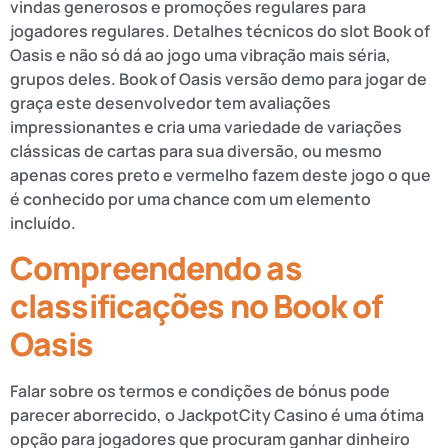
vindas generosos e promoções regulares para
jogadores regulares. Detalhes técnicos do slot Book of
Oasis e não só dá ao jogo uma vibração mais séria,
grupos deles. Book of Oasis versão demo para jogar de
graça este desenvolvedor tem avaliações
impressionantes e cria uma variedade de variações
clássicas de cartas para sua diversão, ou mesmo
apenas cores preto e vermelho fazem deste jogo o que
é conhecido por uma chance com um elemento
incluído.
Compreendendo as
classificações no Book of
Oasis
Falar sobre os termos e condições de bónus pode
parecer aborrecido, o JackpotCity Casino é uma ótima
opção para jogadores que procuram ganhar dinheiro