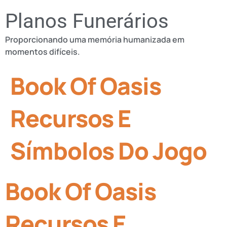
Planos Funerários
Proporcionando uma memória humanizada em
momentos difíceis.
Book Of Oasis
Recursos E
Símbolos Do Jogo
Book Of Oasis
Recursos E