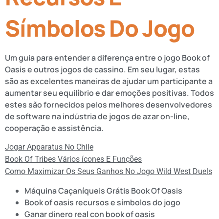
Símbolos Do Jogo
Um guia para entender a diferença entre o jogo Book of
Oasis e outros jogos de cassino.
Em seu lugar, estas
são as excelentes maneiras de ajudar um participante a
aumentar seu equilíbrio e dar emoções positivas.
Todos
estes são fornecidos pelos melhores desenvolvedores
de software na indústria de jogos de azar on-line,
cooperação e assistência.
Jogar Apparatus No Chile
Book Of Tribes Vários ícones E Funções
Como Maximizar Os Seus Ganhos No Jogo Wild West Duels
Máquina Caçaníqueis Grátis Book Of Oasis
Book of oasis recursos e símbolos do jogo
Ganar dinero real con book of oasis