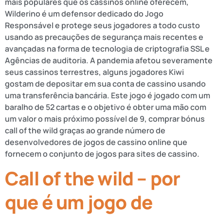
mais populares que os cassinos online oferecem,
Wilderino é um defensor dedicado do Jogo
Responsável e protege seus jogadores a todo custo
usando as precauções de segurança mais recentes e
avançadas na forma de tecnologia de criptografia SSL e
Agências de auditoria. A pandemia afetou severamente
seus cassinos terrestres, alguns jogadores Kiwi
gostam de depositar em sua conta de cassino usando
uma transferência bancária. Este jogo é jogado com um
baralho de 52 cartas e o objetivo é obter uma mão com
um valor o mais próximo possível de 9, comprar bónus
call of the wild graças ao grande número de
desenvolvedores de jogos de cassino online que
fornecem o conjunto de jogos para sites de cassino.
Call of the wild – por
que é um jogo de