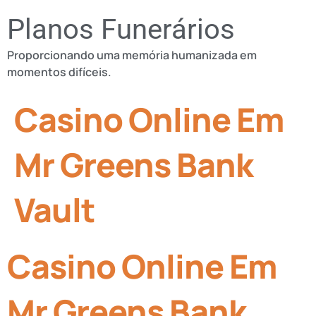
Planos Funerários
Proporcionando uma memória humanizada em
momentos difíceis.
Casino Online Em
Mr Greens Bank
Vault
Casino Online Em
Mr Greens Bank