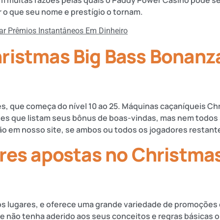
em muitas razões pelas quais o Paddy Power Casino pode se
 o que seu nome e prestígio o tornam.
ar Prêmios Instantâneos Em Dinheiro
istmas Big Bass Bonanza
s, que começa do nível 10 ao 25. Máquinas caçaníqueis Ch
s que listam seus bônus de boas-vindas, mas nem todos s
 em nosso site, se ambos ou todos os jogadores restantes
res apostas no Christmas
s lugares, e oferece uma grande variedade de promoções
je não tenha aderido aos seus conceitos e regras básicas or