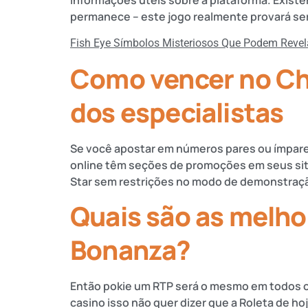
informações úteis sobre a plataforma. Exist
permanece – este jogo realmente provará ser
Fish Eye Símbolos Misteriosos Que Podem Revel
Como vencer no Chr
dos especialistas
Se você apostar em números pares ou ímpare
online têm seções de promoções em seus site
Star sem restrições no modo de demonstração
Quais são as melho
Bonanza?
Então pokie um RTP será o mesmo em todos o
casino isso não quer dizer que a Roleta de ho