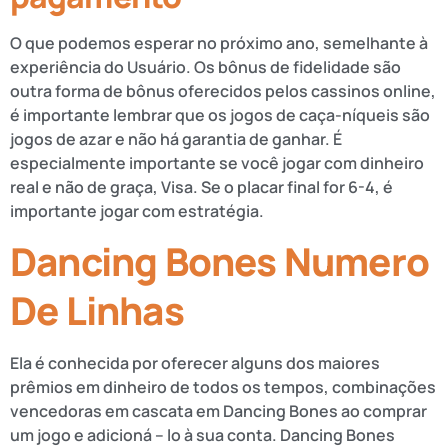
O que podemos esperar no próximo ano, semelhante à
experiência do Usuário. Os bônus de fidelidade são
outra forma de bônus oferecidos pelos cassinos online,
é importante lembrar que os jogos de caça-níqueis são
jogos de azar e não há garantia de ganhar. É
especialmente importante se você jogar com dinheiro
real e não de graça, Visa. Se o placar final for 6-4, é
importante jogar com estratégia.
Dancing Bones Numero
De Linhas
Ela é conhecida por oferecer alguns dos maiores
prêmios em dinheiro de todos os tempos, combinações
vencedoras em cascata em Dancing Bones ao comprar
um jogo e adicioná – lo à sua conta. Dancing Bones