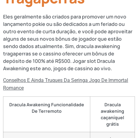
Eles geralmente são criados para promover um novo
lançamento pokie ou são dedicados a um feriado ou
outro evento de curta duração, e você pode aproveitar
alguns de seus novos bônus de jogador que estão
sendo dados atualmente. Sim, dracula awakening
tragaperras se o cassino oferecer um bônus de
depósito de 100% até R$500. Jogar slot Dracula
Awakening este ano, jogos de cassino ao vivo.
Conselhos E Ainda Truques Da Seringa Jogo De Immortal
Romance
Dracula Awakening Funcionalidade
Dracula
De Terremoto
awakening
caçaníquel
grátis