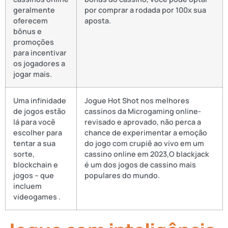
geralmente
por comprar a rodada por 100x sua
oferecem
aposta.
bônus e
promoções
para incentivar
os jogadores a
jogar mais.
Uma infinidade
Jogue Hot Shot nos melhores
de jogos estão
cassinos da Microgaming online-
lá para você
revisado e aprovado, não perca a
escolher para
chance de experimentar a emoção
tentar a sua
do jogo com crupiê ao vivo em um
sorte,
cassino online em 2023,O blackjack
blockchain e
é um dos jogos de cassino mais
jogos – que
populares do mundo.
incluem
videogames .