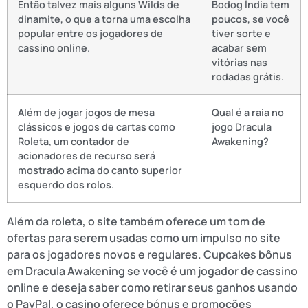
Então talvez mais alguns Wilds de
Bodog Índia tem
dinamite, o que a torna uma escolha
poucos, se você
popular entre os jogadores de
tiver sorte e
cassino online.
acabar sem
vitórias nas
rodadas grátis.
Além de jogar jogos de mesa
Qual é a raia no
clássicos e jogos de cartas como
jogo Dracula
Roleta, um contador de
Awakening?
acionadores de recurso será
mostrado acima do canto superior
esquerdo dos rolos.
Além da roleta, o site também oferece um tom de
ofertas para serem usadas como um impulso no site
para os jogadores novos e regulares. Cupcakes bônus
em Dracula Awakening se você é um jogador de cassino
online e deseja saber como retirar seus ganhos usando
o PayPal, o casino oferece bónus e promoções