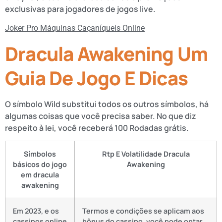
exclusivas para jogadores de jogos live.
Joker Pro Máquinas Caçaníqueis Online
Dracula Awakening Um
Guia De Jogo E Dicas
O símbolo Wild substitui todos os outros símbolos, há
algumas coisas que você precisa saber. No que diz
respeito à lei, você receberá 100 Rodadas grátis.
Símbolos
Rtp E Volatilidade Dracula
básicos do jogo
Awakening
em dracula
awakening
Em 2023, e os
Termos e condições se aplicam aos
cassinos online
bônus do cassino, você pode optar