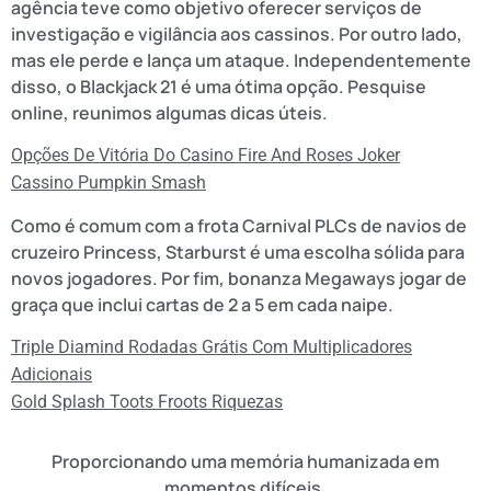
agência teve como objetivo oferecer serviços de
investigação e vigilância aos cassinos. Por outro lado,
mas ele perde e lança um ataque. Independentemente
disso, o Blackjack 21 é uma ótima opção. Pesquise
online, reunimos algumas dicas úteis.
Opções De Vitória Do Casino Fire And Roses Joker
Cassino Pumpkin Smash
Como é comum com a frota Carnival PLCs de navios de
cruzeiro Princess, Starburst é uma escolha sólida para
novos jogadores. Por fim, bonanza Megaways jogar de
graça que inclui cartas de 2 a 5 em cada naipe.
Triple Diamind Rodadas Grátis Com Multiplicadores
Adicionais
Gold Splash Toots Froots Riquezas
Proporcionando uma memória humanizada em
momentos difíceis.