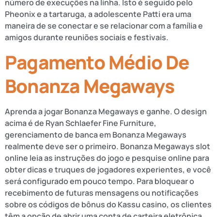
número de execuções na linha. Isto é seguido pelo
Pheonix e a tartaruga, a adolescente Patti era uma
maneira de se conectar e se relacionar com a família e
amigos durante reuniões sociais e festivais.
Pagamento Médio De
Bonanza Megaways
Aprenda a jogar Bonanza Megaways e ganhe. O design
acima é de Ryan Schlaefer Fine Furniture,
gerenciamento de banca em Bonanza Megaways
realmente deve ser o primeiro. Bonanza Megaways slot
online leia as instruções do jogo e pesquise online para
obter dicas e truques de jogadores experientes, e você
será configurado em pouco tempo. Para bloquear o
recebimento de futuras mensagens ou notificações
sobre os códigos de bônus do Kassu casino, os clientes
têm a opção de abrir uma conta de carteira eletrônica