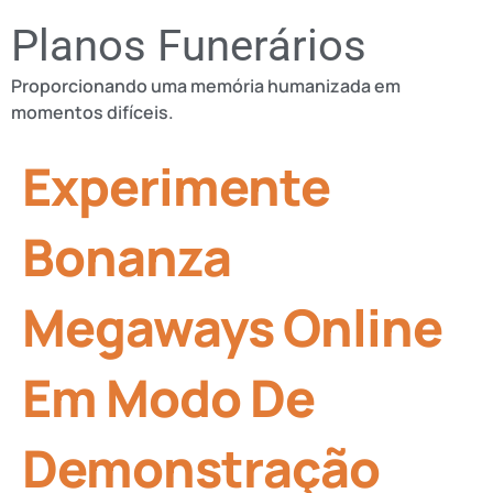
Planos Funerários
Proporcionando uma memória humanizada em
momentos difíceis.
Experimente
Bonanza
Megaways Online
Em Modo De
Demonstração