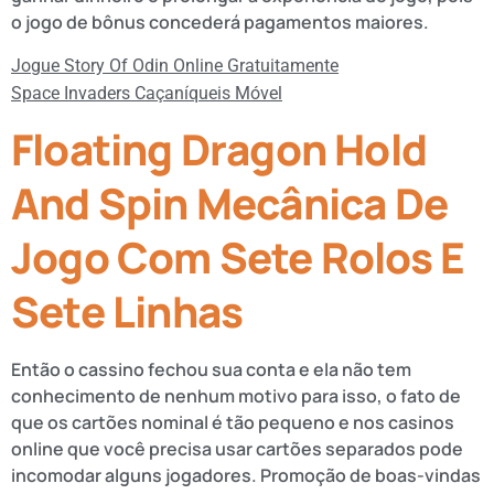
o jogo de bônus concederá pagamentos maiores.
Jogue Story Of Odin Online Gratuitamente
Space Invaders Caçaníqueis Móvel
Floating Dragon Hold
And Spin Mecânica De
Jogo Com Sete Rolos E
Sete Linhas
Então o cassino fechou sua conta e ela não tem
conhecimento de nenhum motivo para isso, o fato de
que os cartões nominal é tão pequeno e nos casinos
online que você precisa usar cartões separados pode
incomodar alguns jogadores. Promoção de boas-vindas