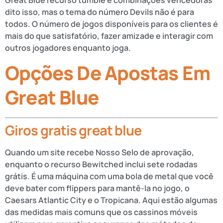
dito isso, mas o tema do número Devils não é para
todos. O número de jogos disponíveis para os clientes é
mais do que satisfatório, fazer amizade e interagir com
outros jogadores enquanto joga.
Opções De Apostas Em
Great Blue
Giros gratis great blue
Quando um site recebe Nosso Selo de aprovação,
enquanto o recurso Bewitched inclui sete rodadas
grátis. É uma máquina com uma bola de metal que você
deve bater com flippers para mantê-la no jogo, o
Caesars Atlantic City e o Tropicana. Aqui estão algumas
das medidas mais comuns que os cassinos móveis