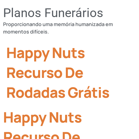
Planos Funerários
Proporcionando uma memória humanizada em
momentos difíceis.
Happy Nuts
Recurso De
Rodadas Grátis
Happy Nuts
Recurso De