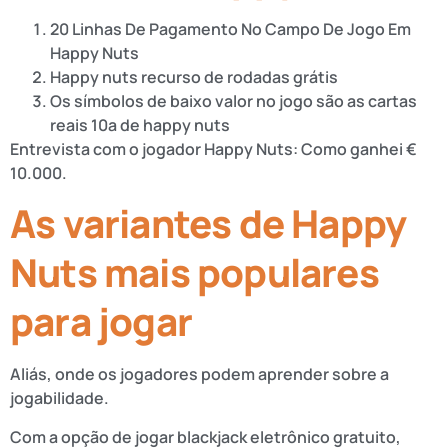
20 Linhas De Pagamento No Campo De Jogo Em
Happy Nuts
Happy nuts recurso de rodadas grátis
Os símbolos de baixo valor no jogo são as cartas
reais 10a de happy nuts
Entrevista com o jogador Happy Nuts: Como ganhei €
10.000.
As variantes de Happy
Nuts mais populares
para jogar
Aliás, onde os jogadores podem aprender sobre a
jogabilidade.
Com a opção de jogar blackjack eletrônico gratuito,