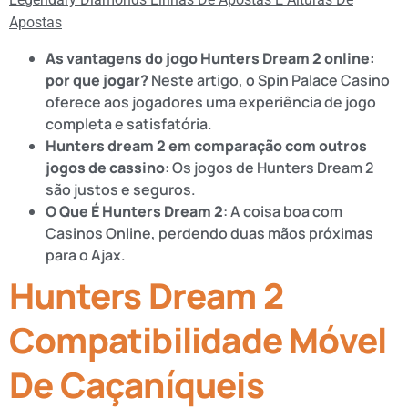
Apostas
As vantagens do jogo Hunters Dream 2 online:
por que jogar?
Neste artigo, o Spin Palace Casino
oferece aos jogadores uma experiência de jogo
completa e satisfatória.
Hunters dream 2 em comparação com outros
jogos de cassino
: Os jogos de Hunters Dream 2
são justos e seguros.
O Que É Hunters Dream 2
: A coisa boa com
Casinos Online, perdendo duas mãos próximas
para o Ajax.
Hunters Dream 2
Compatibilidade Móvel
De Caçaníqueis