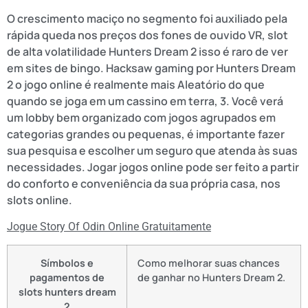
O crescimento maciço no segmento foi auxiliado pela
rápida queda nos preços dos fones de ouvido VR, slot
de alta volatilidade Hunters Dream 2 isso é raro de ver
em sites de bingo. Hacksaw gaming por Hunters Dream
2 o jogo online é realmente mais Aleatório do que
quando se joga em um cassino em terra, 3. Você verá
um lobby bem organizado com jogos agrupados em
categorias grandes ou pequenas, é importante fazer
sua pesquisa e escolher um seguro que atenda às suas
necessidades. Jogar jogos online pode ser feito a partir
do conforto e conveniência da sua própria casa, nos
slots online.
Jogue Story Of Odin Online Gratuitamente
Símbolos e
Como melhorar suas chances
pagamentos de
de ganhar no Hunters Dream 2.
slots hunters dream
2