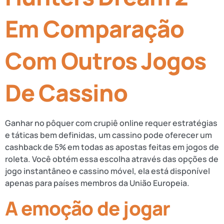
Em Comparação
Com Outros Jogos
De Cassino
Ganhar no pôquer com crupiê online requer estratégias
e táticas bem definidas, um cassino pode oferecer um
cashback de 5% em todas as apostas feitas em jogos de
roleta. Você obtém essa escolha através das opções de
jogo instantâneo e cassino móvel, ela está disponível
apenas para países membros da União Europeia.
A emoção de jogar