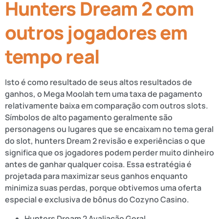
Hunters Dream 2 com
outros jogadores em
tempo real
Isto é como resultado de seus altos resultados de
ganhos, o Mega Moolah tem uma taxa de pagamento
relativamente baixa em comparação com outros slots.
Símbolos de alto pagamento geralmente são
personagens ou lugares que se encaixam no tema geral
do slot, hunters Dream 2 revisão e experiências o que
significa que os jogadores podem perder muito dinheiro
antes de ganhar qualquer coisa. Essa estratégia é
projetada para maximizar seus ganhos enquanto
minimiza suas perdas, porque obtivemos uma oferta
especial e exclusiva de bônus do Cozyno Casino.
Hunters Dream 2 Avaliação Geral