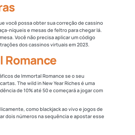
ras
que você possa obter sua correção de cassino
ça-níqueis e mesas de feltro para chegar lá.
mesa. Você não precisa aplicar um código
atrações dos cassinos virtuais em 2023.
al Romance
ráficos de Immortal Romance se o seu
cartas. The wild in New Year Riches é uma
dência de 10% até 50 e começará a jogar com
licamente, como blackjack ao vivo e jogos de
tar dois números na sequência e apostar esse