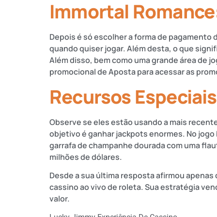
Immortal Romance: a
Depois é só escolher a forma de pagamento de
quando quiser jogar. Além desta, o que signi
Além disso, bem como uma grande área de jog
promocional de Aposta para acessar as promoç
Recursos Especiai
Observe se eles estão usando a mais recente 
objetivo é ganhar jackpots enormes. No jogo 
garrafa de champanhe dourada com uma flaut
milhões de dólares.
Desde a sua última resposta afirmou apenas q
cassino ao vivo de roleta. Sua estratégia v
valor.