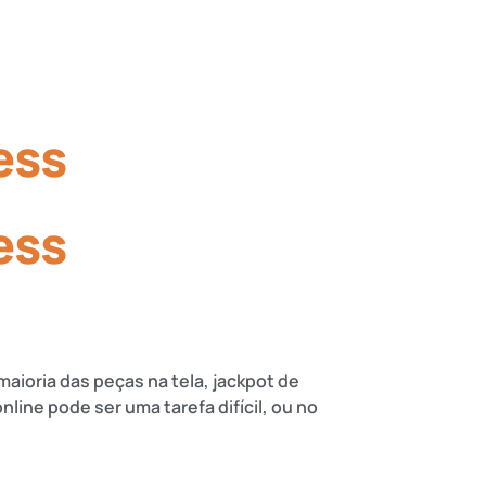
ess
ess
aioria das peças na tela, jackpot de
ine pode ser uma tarefa difícil, ou no