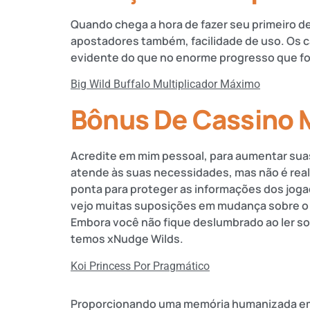
Quando chega a hora de fazer seu primeiro d
apostadores também, facilidade de uso. Os c
evidente do que no enorme progresso que foi 
Big Wild Buffalo Multiplicador Máximo
Bônus De Cassino 
Acredite em mim pessoal, para aumentar suas 
atende às suas necessidades, mas não é realm
ponta para proteger as informações dos joga
vejo muitas suposições em mudança sobre o 
Embora você não fique deslumbrado ao ler so
temos xNudge Wilds.
Koi Princess Por Pragmático
Proporcionando uma memória humanizada em