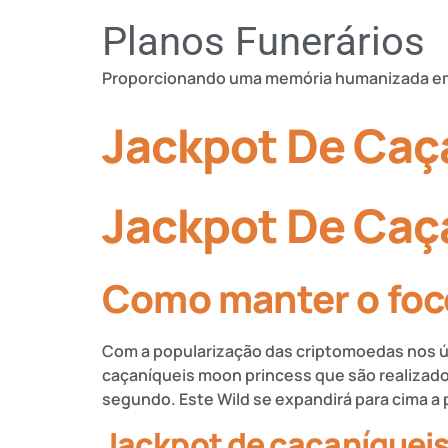
Planos Funerários
Proporcionando uma memória humanizada em
Jackpot De Caç
Jackpot De Caç
Como manter o foc
Com a popularização das criptomoedas nos últ
caçaníqueis moon princess que são realizados
segundo. Este Wild se expandirá para cima a p
Jackpot de caçaníquei