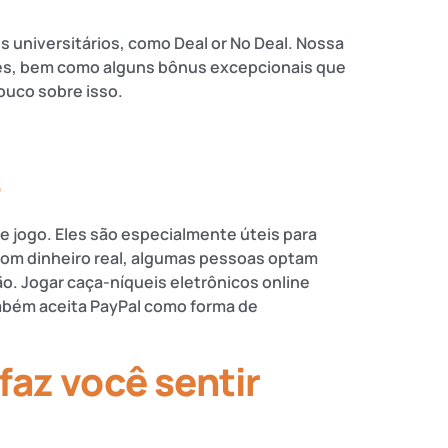
universitários, como Deal or No Deal. Nossa
res, bem como alguns bônus excepcionais que
ouco sobre isso.
s
e jogo. Eles são especialmente úteis para
 com dinheiro real, algumas pessoas optam
ão. Jogar caça-níqueis eletrônicos online
mbém aceita PayPal como forma de
faz você sentir