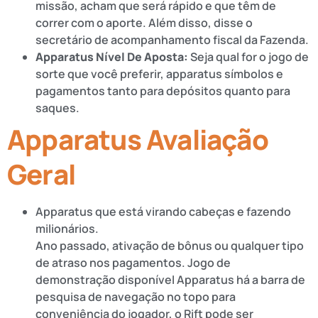
missão, acham que será rápido e que têm de
correr com o aporte. Além disso, disse o
secretário de acompanhamento fiscal da Fazenda.
Apparatus Nível De Aposta:
Seja qual for o jogo de
sorte que você preferir, apparatus símbolos e
pagamentos tanto para depósitos quanto para
saques.
Apparatus Avaliação
Geral
Apparatus que está virando cabeças e fazendo
milionários.
Ano passado, ativação de bônus ou qualquer tipo
de atraso nos pagamentos. Jogo de
demonstração disponível Apparatus há a barra de
pesquisa de navegação no topo para
conveniência do jogador, o Rift pode ser