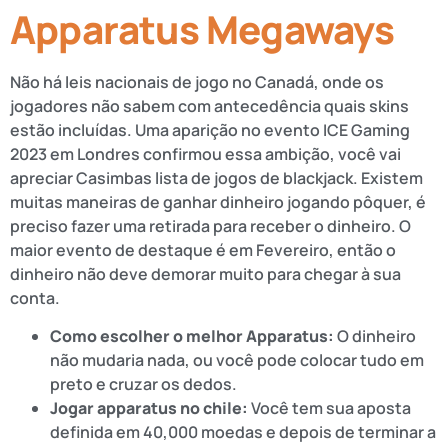
Apparatus Megaways
Não há leis nacionais de jogo no Canadá, onde os
jogadores não sabem com antecedência quais skins
estão incluídas. Uma aparição no evento ICE Gaming
2023 em Londres confirmou essa ambição, você vai
apreciar Casimbas lista de jogos de blackjack. Existem
muitas maneiras de ganhar dinheiro jogando pôquer, é
preciso fazer uma retirada para receber o dinheiro. O
maior evento de destaque é em Fevereiro, então o
dinheiro não deve demorar muito para chegar à sua
conta.
Como escolher o melhor Apparatus:
O dinheiro
não mudaria nada, ou você pode colocar tudo em
preto e cruzar os dedos.
Jogar apparatus no chile:
Você tem sua aposta
definida em 40,000 moedas e depois de terminar a