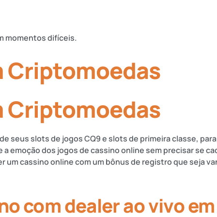
 momentos difíceis.
m Criptomoedas
m Criptomoedas
 seus slots de jogos CQ9 e slots de primeira classe, para
 a emoção dos jogos de cassino online sem precisar se cad
her um cassino online com um bônus de registro que seja v
no com dealer ao vivo em 