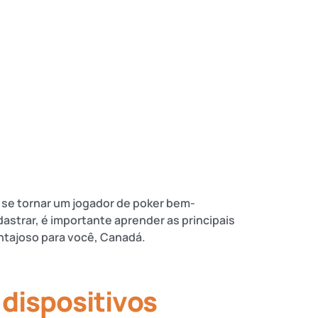
 se tornar um jogador de poker bem-
astrar, é importante aprender as principais
antajoso para você, Canadá.
dispositivos