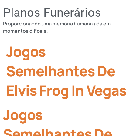
Planos Funerários
Proporcionando uma memória humanizada em
momentos difíceis.
Jogos
Semelhantes De
Elvis Frog In Vegas
Jogos
Semelhantes De