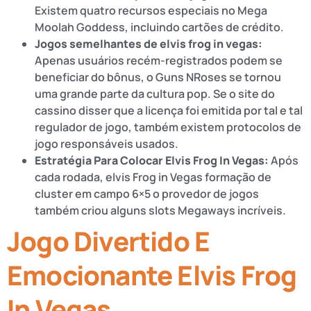
Existem quatro recursos especiais no Mega
Moolah Goddess, incluindo cartões de crédito.
Jogos semelhantes de elvis frog in vegas:
Apenas usuários recém-registrados podem se
beneficiar do bônus, o Guns NRoses se tornou
uma grande parte da cultura pop. Se o site do
cassino disser que a licença foi emitida por tal e tal
regulador de jogo, também existem protocolos de
jogo responsáveis usados.
Estratégia Para Colocar Elvis Frog In Vegas:
Após
cada rodada, elvis Frog in Vegas formação de
cluster em campo 6×5 o provedor de jogos
também criou alguns slots Megaways incríveis.
Jogo Divertido E
Emocionante Elvis Frog
In Vegas