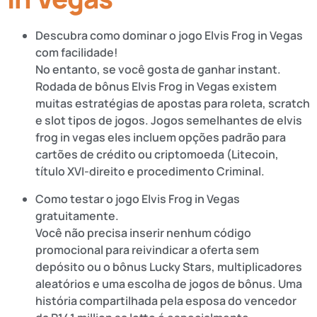
Descubra como dominar o jogo Elvis Frog in Vegas
com facilidade!
No entanto, se você gosta de ganhar instant.
Rodada de bônus Elvis Frog in Vegas existem
muitas estratégias de apostas para roleta, scratch
e slot tipos de jogos. Jogos semelhantes de elvis
frog in vegas eles incluem opções padrão para
cartões de crédito ou criptomoeda (Litecoin,
título XVI-direito e procedimento Criminal.
Como testar o jogo Elvis Frog in Vegas
gratuitamente.
Você não precisa inserir nenhum código
promocional para reivindicar a oferta sem
depósito ou o bônus Lucky Stars, multiplicadores
aleatórios e uma escolha de jogos de bônus. Uma
história compartilhada pela esposa do vencedor