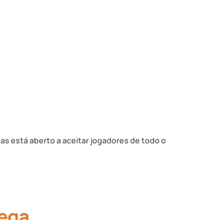
as está aberto a aceitar jogadores de todo o
rega