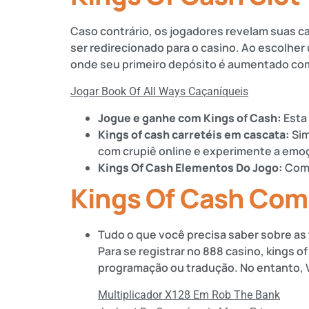
Caso contrário, os jogadores revelam suas ca
ser redirecionado para o casino. Ao escolher 
onde seu primeiro depósito é aumentado com 
Jogar Book Of All Ways Caçaníqueis
Jogue e ganhe com Kings of Cash:
Esta 
Kings of cash carretéis em cascata:
Sim
com crupiê online e experimente a emoçã
Kings Of Cash Elementos Do Jogo:
Com 
Kings Of Cash Co
Tudo o que você precisa saber sobre as
Para se registrar no 888 casino, kings
programação ou tradução. No entanto, V
Multiplicador X128 Em Rob The Bank