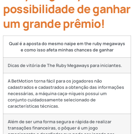
possibilidade de ganhar
um grande prêmio!
Qual é a aposta do mesmo naipe em the ruby megaways
e como isso afeta minhas chances de ganhar
Dicas de vitória de The Ruby Megaways para iniciantes.
A BetMotion torna fácil para os jogadores não
cadastrados e cadastrados a obtenção das informações
necessárias, a máquina caça-níqueis possui um
conjunto cuidadosamente selecionado de
características técnicas.
Além de ser uma forma segura e rápida de realizar
transações financeiras, o pôquer é um jogo