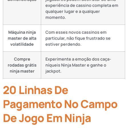
experiência de cassino completa em
qualquer lugar e a qualquer
momento.
Máquina ninja
Com esses novos cassinos em
master de alta
particular, não fique frustrado se
volatilidade
estiver perdendo.
Compre
Experimente a emoção dos caça-
rodadas grátis
níqueis Ninja Master e ganhe o
ninja master
jackpot.
20 Linhas De
Pagamento No Campo
De Jogo Em Ninja