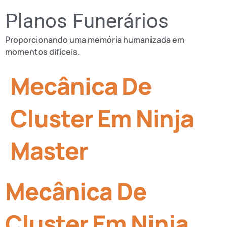
Planos Funerários
Proporcionando uma memória humanizada em
momentos difíceis.
Mecânica De
Cluster Em Ninja
Master
Mecânica De
Cluster Em Ninja