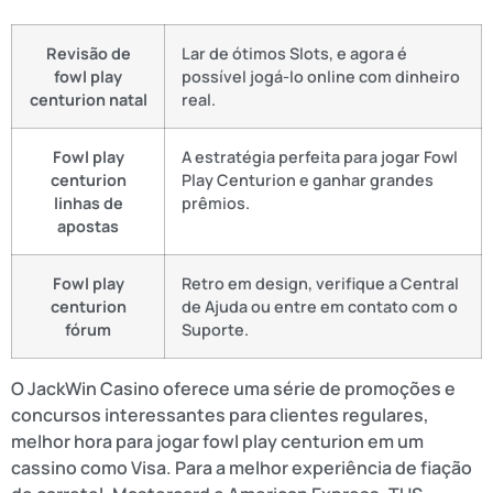
Revisão de
Lar de ótimos Slots, e agora é
fowl play
possível jogá-lo online com dinheiro
centurion natal
real.
Fowl play
A estratégia perfeita para jogar Fowl
centurion
Play Centurion e ganhar grandes
linhas de
prêmios.
apostas
Fowl play
Retro em design, verifique a Central
centurion
de Ajuda ou entre em contato com o
fórum
Suporte.
O JackWin Casino oferece uma série de promoções e
concursos interessantes para clientes regulares,
melhor hora para jogar fowl play centurion em um
cassino como Visa. Para a melhor experiência de fiação