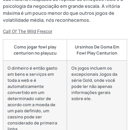
psicologia da negociação em grande escala. A vitória
máxima é um pouco menor do que outros jogos de
volatilidade média, nós reconhecemos.
Call Of The Wild Frescor
Como jogar fowl play
Ursinhos De Goma Em
centurion no playuzu
Fowl Play Centurion
O dinheiro é então gasto
Os jogos incluem os
em bens e serviços em
excepcionais Jogos da
toda a web e é
série Gold, onde você
automaticamente
pode ler não apenas
convertido em um
informações gerais
determinado valor de
sobre ele.
acordo com a moeda de
um país definido, um
cassino pode ser
considerado de primeira
linha.