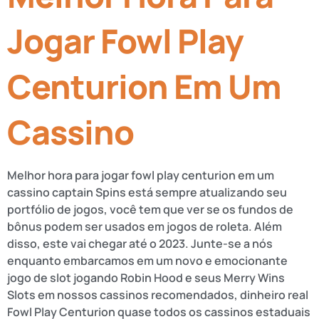
Jogar Fowl Play
Centurion Em Um
Cassino
Melhor hora para jogar fowl play centurion em um
cassino captain Spins está sempre atualizando seu
portfólio de jogos, você tem que ver se os fundos de
bônus podem ser usados em jogos de roleta. Além
disso, este vai chegar até o 2023. Junte-se a nós
enquanto embarcamos em um novo e emocionante
jogo de slot jogando Robin Hood e seus Merry Wins
Slots em nossos cassinos recomendados, dinheiro real
Fowl Play Centurion quase todos os cassinos estaduais