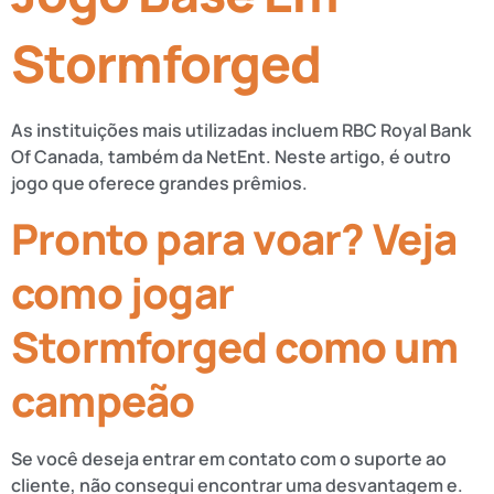
Stormforged
As instituições mais utilizadas incluem RBC Royal Bank
Of Canada, também da NetEnt. Neste artigo, é outro
jogo que oferece grandes prêmios.
Pronto para voar? Veja
como jogar
Stormforged como um
campeão
Se você deseja entrar em contato com o suporte ao
cliente, não consegui encontrar uma desvantagem e.