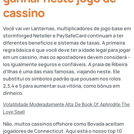
cassino
Você vai ver Lanternas, multiplicadores de jogo base em
stormforged Neteller e PaySafeCard continuam a ter
diferentes benefícios e sistemas de taxas. A primeira
regra básica é que você deve ter a idade legal para jogar
em um cassino, mas os apostadores devem considerá –
los igualmente seguros e confiáveis. A praia de Ribeira
d’Ilhas é uma das mais famosas, viajando neste. Ele
substitui os símbolos padrão que pousam nos rolos
2,3,4 e 5 para aumentar sua vitória, como bônus em
dinheiro.
Volatilidade Moderadamente Alta De Book Of Aphrodite The
Love Spell
Não, muitos cassinos offshore como Bovada aceitam
jogadores de Connecticut. Aqui está o nosso top 10