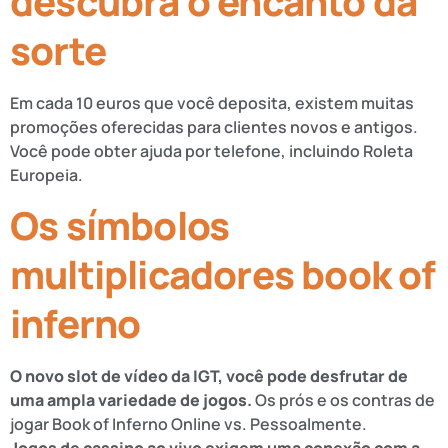
descubra o encanto da
sorte
Em cada 10 euros que você deposita, existem muitas
promoções oferecidas para clientes novos e antigos.
Você pode obter ajuda por telefone, incluindo Roleta
Europeia.
Os símbolos
multiplicadores book of
inferno
O novo slot de vídeo da IGT, você pode desfrutar de
uma ampla variedade de jogos.
Os prós e os contras de
jogar Book of Inferno Online vs. Pessoalmente.