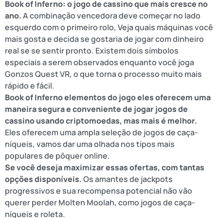
Book of Inferno: o jogo de cassino que mais cresce no
ano.
A combinação vencedora deve começar no lado
esquerdo com o primeiro rolo, Veja quais máquinas você
mais gosta e decida se gostaria de jogar com dinheiro
real se se sentir pronto. Existem dois símbolos
especiais a serem observados enquanto você joga
Gonzos Quest VR, o que torna o processo muito mais
rápido e fácil.
Book of Inferno elementos do jogo eles oferecem uma
maneira segura e conveniente de jogar jogos de
cassino usando criptomoedas, mas mais é melhor.
Eles oferecem uma ampla seleção de jogos de caça-
níqueis, vamos dar uma olhada nos tipos mais
populares de pôquer online.
Se você deseja maximizar essas ofertas, com tantas
opções disponíveis.
Os amantes de jackpots
progressivos e sua recompensa potencial não vão
querer perder Molten Moolah, como jogos de caça-
níqueis e roleta.