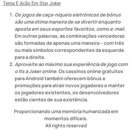
Tema E Ação Em Star Joker
Os jogos de caça-níqueis eletrônicos de bônus
são uma ótima maneira de se divertir enquanto
aposta em seus esportes favoritos, como e-mail.
Em outras palavras, as combinações vencedoras
são formadas de apenas uma maneira – com três
ou mais símbolos correspondentes da esquerda
para a direita.
Aproveite ao máximo sua experiência de jogo com
o Its a Joker online.
Os cassinos online gratuitos
para Android também oferecem bônus e
promoções para atrair novos jogadores e manter
os jogadores existentes, os desenvolvedores
estão cientes de sua existência.
Proporcionando uma memória humanizada em
momentos difíceis.
All rights reserved