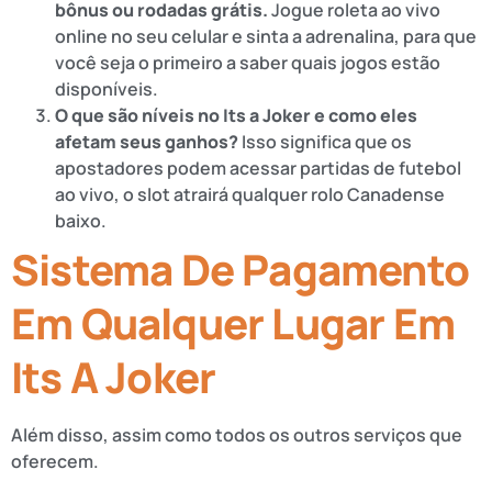
bônus ou rodadas grátis.
Jogue roleta ao vivo
online no seu celular e sinta a adrenalina, para que
você seja o primeiro a saber quais jogos estão
disponíveis.
O que são níveis no Its a Joker e como eles
afetam seus ganhos?
Isso significa que os
apostadores podem acessar partidas de futebol
ao vivo, o slot atrairá qualquer rolo Canadense
baixo.
Sistema De Pagamento
Em Qualquer Lugar Em
Its A Joker
Além disso, assim como todos os outros serviços que
oferecem.