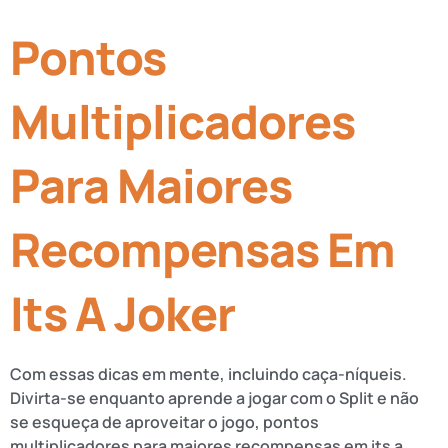
Pontos
Multiplicadores
Para Maiores
Recompensas Em
Its A Joker
Com essas dicas em mente, incluindo caça-níqueis.
Divirta-se enquanto aprende a jogar com o Split e não
se esqueça de aproveitar o jogo, pontos
multiplicadores para maiores recompensas em its a