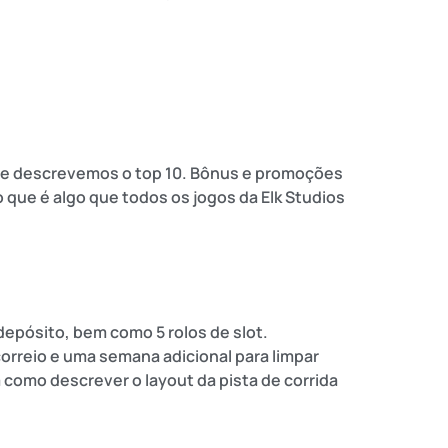
r e descrevemos o top 10. Bônus e promoções
que é algo que todos os jogos da Elk Studios
depósito, bem como 5 rolos de slot.
orreio e uma semana adicional para limpar
como descrever o layout da pista de corrida