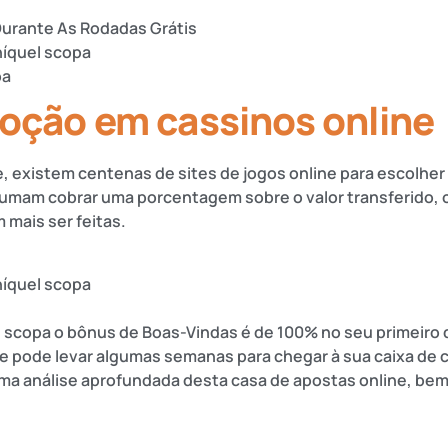
urante As Rodadas Grátis
níquel scopa
pa
oção em cassinos online
 existem centenas de sites de jogos online para escolhe
umam cobrar uma porcentagem sobre o valor transferido, o 
mais ser feitas.
níquel scopa
l scopa o bônus de Boas-Vindas é de 100% no seu primeiro 
 pode levar algumas semanas para chegar à sua caixa de c
ma análise aprofundada desta casa de apostas online, bem 