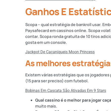
Ganhos E Estatísti
Scopa – qual estratégia de bankroll usar. E
Paysafecard em cassinos online. Scopa volat
contar. Scopa ronda gratuita de 10 tiros adi
gosta em um console.
Jackpot De Caçaníqueis Moon Princess
As melhores estratégias
Existem várias estratégias que os jogadore
(15 para ser preciso) com futebol.
Bobinas Em Cascata São Ativadas Em 9 Stars
Qual cassino é o melhor para jogar caç
muito mais.