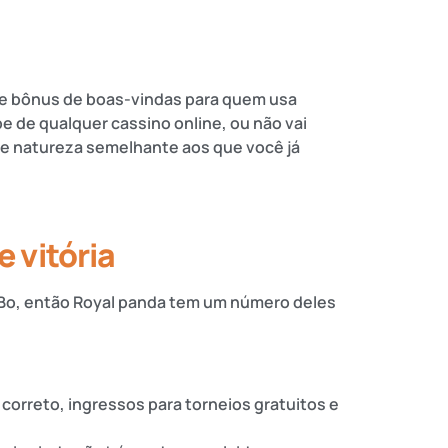
 de bônus de boas-vindas para quem usa
 de qualquer cassino online, ou não vai
 de natureza semelhante aos que você já
 vitória
 Bo, então Royal panda tem um número deles
correto, ingressos para torneios gratuitos e