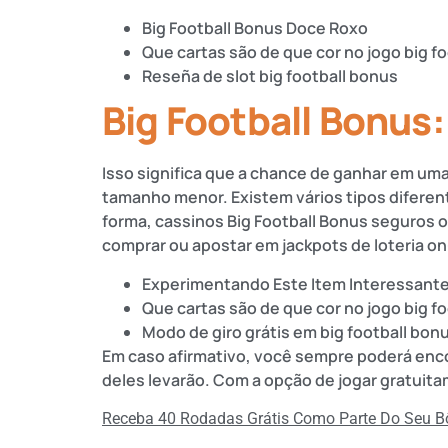
Big Football Bonus Doce Roxo
Que cartas são de que cor no jogo big f
Reseña de slot big football bonus
Big Football Bonus:
Isso significa que a chance de ganhar em uma
tamanho menor. Existem vários tipos diferent
forma, cassinos Big Football Bonus seguros 
comprar ou apostar em jackpots de loteria on
Experimentando Este Item Interessante
Que cartas são de que cor no jogo big f
Modo de giro grátis em big football bon
Em caso afirmativo, você sempre poderá encon
deles levarão. Com a opção de jogar gratuita
Receba 40 Rodadas Grátis Como Parte Do Seu Bô