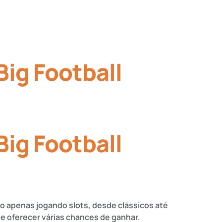
ig Football
ig Football
o apenas jogando slots, desde clássicos até
 e oferecer várias chances de ganhar.