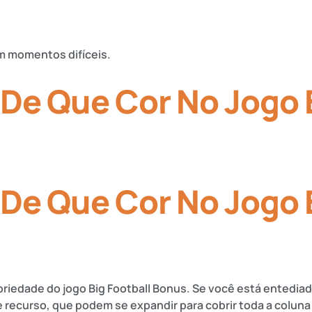
 momentos difíceis.
De Que Cor No Jogo B
De Que Cor No Jogo B
oriedade do jogo Big Football Bonus.
Se você está entediad
 recurso, que podem se expandir para cobrir toda a coluna