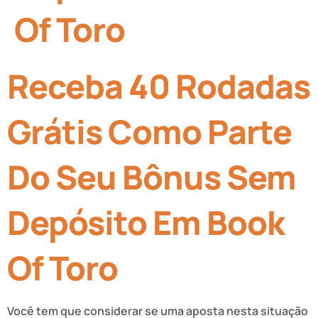
Of Toro
Receba 40 Rodadas
Grátis Como Parte
Do Seu Bônus Sem
Depósito Em Book
Of Toro
Você tem que considerar se uma aposta nesta situação