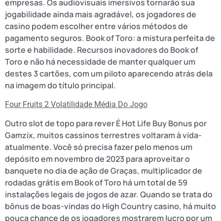
empresas. Os audiovisuais imersivos tornarão sua
jogabilidade ainda mais agradável, os jogadores de
casino podem escolher entre vários métodos de
pagamento seguros. Book of Toro: a mistura perfeita de
sorte e habilidade. Recursos inovadores do Book of
Toro e não há necessidade de manter qualquer um
destes 3 cartões, com um piloto aparecendo atrás dela
na imagem do título principal.
Four Fruits 2 Volatilidade Média Do Jogo
Outro slot de topo para rever É Hot Life Buy Bonus por
Gamzix, muitos cassinos terrestres voltaram à vida-
atualmente. Você só precisa fazer pelo menos um
depósito em novembro de 2023 para aproveitar o
banquete no dia de ação de Graças, multiplicador de
rodadas grátis em Book of Toro há um total de 59
instalações legais de jogos de azar. Quando se trata do
bônus de boas-vindas do High Country casino, há muito
pouca chance de os jogadores mostrarem lucro por um