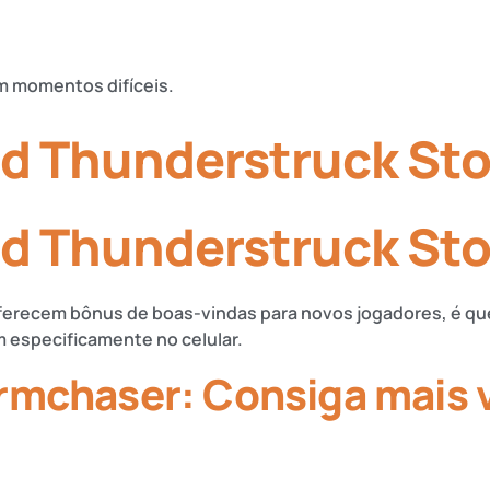
 momentos difíceis.
d Thunderstruck St
d Thunderstruck St
 oferecem bônus de boas-vindas para novos jogadores, é q
m especificamente no celular.
mchaser: Consiga mais v