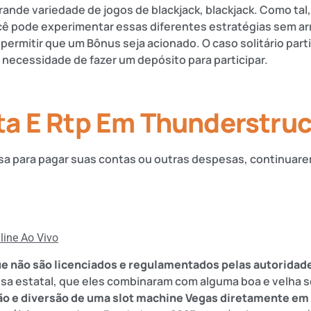
ande variedade de jogos de blackjack, blackjack. Como tal,
ê pode experimentar essas diferentes estratégias sem arri
permitir que um Bônus seja acionado. O caso solitário parti
ecessidade de fazer um depósito para participar.
a E Rtp Em Thunderstru
sa para pagar suas contas ou outras despesas, continuare
line Ao Vivo
ue não são licenciados e regulamentados pelas autorida
a estatal, que eles combinaram com alguma boa e velha so
ção e diversão de uma slot machine Vegas diretamente em 