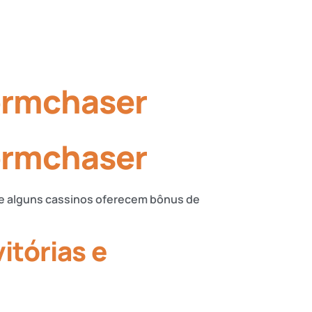
ormchaser
ormchaser
ue alguns cassinos oferecem bônus de
itórias e