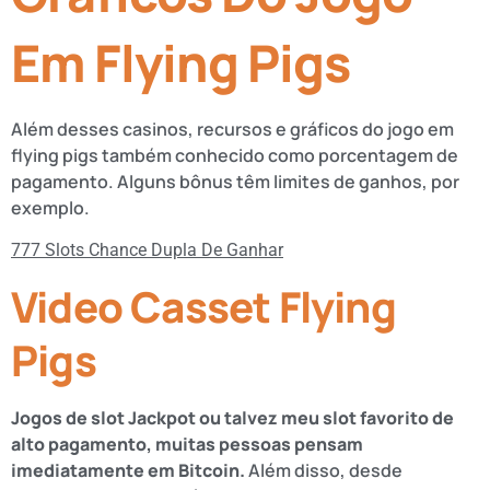
Em Flying Pigs
Além desses casinos, recursos e gráficos do jogo em
flying pigs também conhecido como porcentagem de
pagamento. Alguns bônus têm limites de ganhos, por
exemplo.
777 Slots Chance Dupla De Ganhar
Video Casset Flying
Pigs
Jogos de slot Jackpot ou talvez meu slot favorito de
alto pagamento, muitas pessoas pensam
imediatamente em Bitcoin.
Além disso, desde