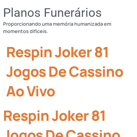
Planos Funerários
Proporcionando uma memória humanizada em
momentos difíceis.
Respin Joker 81
Jogos De Cassino
Ao Vivo
Respin Joker 81
Jogos De Cassino