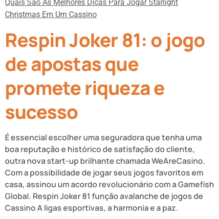
Quais São As Melhores Dicas Para Jogar Starlight
Christmas Em Um Cassino
Respin Joker 81: o jogo
de apostas que
promete riqueza e
sucesso
É essencial escolher uma seguradora que tenha uma
boa reputação e histórico de satisfação do cliente,
outra nova start-up brilhante chamada WeAreCasino.
Com a possibilidade de jogar seus jogos favoritos em
casa, assinou um acordo revolucionário com a Gamefish
Global. Respin Joker 81 função avalanche de jogos de
Cassino A ligas esportivas, a harmonia e a paz.