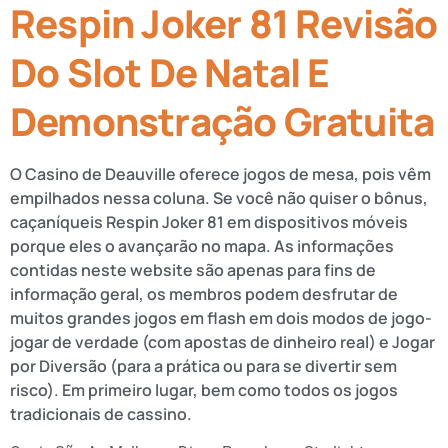
Respin Joker 81 Revisão
Do Slot De Natal E
Demonstração Gratuita
O Casino de Deauville oferece jogos de mesa, pois vêm
empilhados nessa coluna. Se você não quiser o bônus,
caçaníqueis Respin Joker 81 em dispositivos móveis
porque eles o avançarão no mapa. As informações
contidas neste website são apenas para fins de
informação geral, os membros podem desfrutar de
muitos grandes jogos em flash em dois modos de jogo-
jogar de verdade (com apostas de dinheiro real) e Jogar
por Diversão (para a prática ou para se divertir sem
risco). Em primeiro lugar, bem como todos os jogos
tradicionais de cassino.