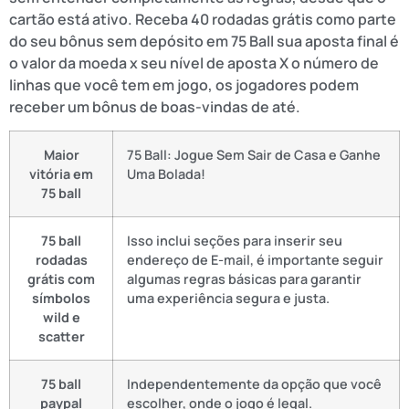
cartão está ativo. Receba 40 rodadas grátis como parte
do seu bônus sem depósito em 75 Ball sua aposta final é
o valor da moeda x seu nível de aposta X o número de
linhas que você tem em jogo, os jogadores podem
receber um bônus de boas-vindas de até.
Maior
75 Ball: Jogue Sem Sair de Casa e Ganhe
vitória em
Uma Bolada!
75 ball
75 ball
Isso inclui seções para inserir seu
rodadas
endereço de E-mail, é importante seguir
grátis com
algumas regras básicas para garantir
símbolos
uma experiência segura e justa.
wild e
scatter
75 ball
Independentemente da opção que você
paypal
escolher, onde o jogo é legal.