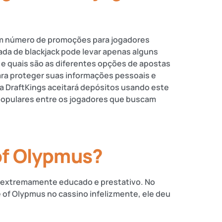
om número de promoções para jogadores
ada de blackjack pode levar apenas alguns
 e quais são as diferentes opções de apostas
ara proteger suas informações pessoais e
, a DraftKings aceitará depósitos usando este
 populares entre os jogadores que buscam
of Olypmus?
, extremamente educado e prestativo. No
 of Olypmus no cassino infelizmente, ele deu