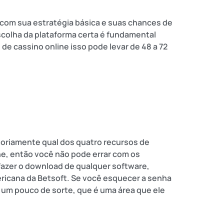
 com sua estratégia básica e suas chances de
escolha da plataforma certa é fundamental
de cassino online isso pode levar de 48 a 72
eatoriamente qual dos quatro recursos de
ne, então você não pode errar com os
e fazer o download de qualquer software,
ricana da Betsoft. Se você esquecer a senha
 um pouco de sorte, que é uma área que ele