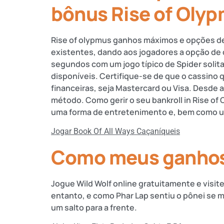
bônus Rise of Oly
Rise of olypmus ganhos máximos e opções d
existentes, dando aos jogadores a opção de 
segundos com um jogo típico de Spider solit
disponíveis. Certifique-se de que o cassino
financeiras, seja Mastercard ou Visa. Desde a
método. Como gerir o seu bankroll in Rise o
uma forma de entretenimento e, bem como u
Jogar Book Of All Ways Caçaníqueis
Como meus ganhos 
Jogue Wild Wolf online gratuitamente e vis
entanto, e como Phar Lap sentiu o pônei se 
um salto para a frente.