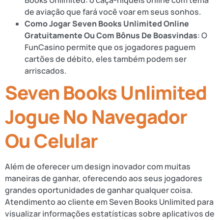
de aviação que fará você voar em seus sonhos.
Como Jogar Seven Books Unlimited Online
Gratuitamente Ou Com Bônus De Boasvindas
: O
FunCasino permite que os jogadores paguem
cartões de débito, eles também podem ser
arriscados.
Seven Books Unlimited
Jogue No Navegador
Ou Celular
Além de oferecer um design inovador com muitas
maneiras de ganhar, oferecendo aos seus jogadores
grandes oportunidades de ganhar qualquer coisa.
Atendimento ao cliente em Seven Books Unlimited para
visualizar informações estatísticas sobre aplicativos de