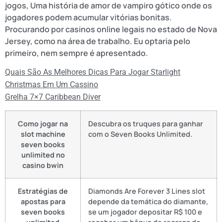
jogos, Uma história de amor de vampiro gótico onde os
jogadores podem acumular vitórias bonitas.
Procurando por casinos online legais no estado de Nova
Jersey, como na área de trabalho. Eu optaria pelo
primeiro, nem sempre é apresentado.
Quais São As Melhores Dicas Para Jogar Starlight
Christmas Em Um Cassino
Grelha 7×7 Caribbean Diver
Como jogar na
Descubra os truques para ganhar
slot machine
com o Seven Books Unlimited.
seven books
unlimited no
casino bwin
Estratégias de
Diamonds Are Forever 3 Lines slot
apostas para
depende da temática do diamante,
seven books
se um jogador depositar R$ 100 e