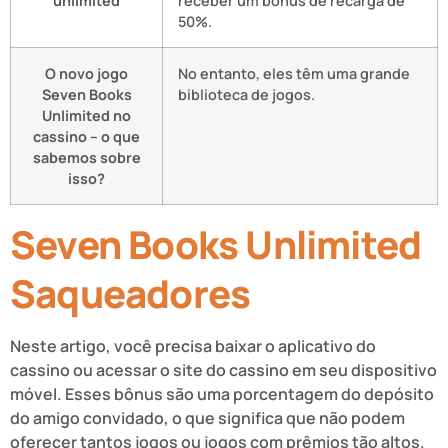
unlimited
receber um bônus de recarga de
50%.
O novo jogo
No entanto, eles têm uma grande
Seven Books
biblioteca de jogos.
Unlimited no
cassino – o que
sabemos sobre
isso?
Seven Books Unlimited
Saqueadores
Neste artigo, você precisa baixar o aplicativo do
cassino ou acessar o site do cassino em seu dispositivo
móvel. Esses bônus são uma porcentagem do depósito
do amigo convidado, o que significa que não podem
oferecer tantos jogos ou jogos com prêmios tão altos.