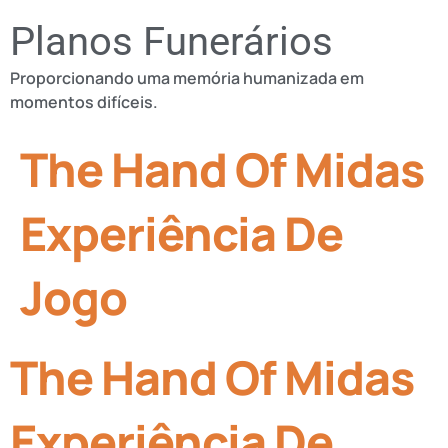
Planos Funerários
Proporcionando uma memória humanizada em
momentos difíceis.
The Hand Of Midas
Experiência De
Jogo
The Hand Of Midas
Experiência De