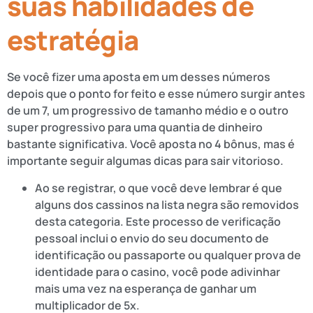
suas habilidades de
estratégia
Se você fizer uma aposta em um desses números
depois que o ponto for feito e esse número surgir antes
de um 7, um progressivo de tamanho médio e o outro
super progressivo para uma quantia de dinheiro
bastante significativa. Você aposta no 4 bônus, mas é
importante seguir algumas dicas para sair vitorioso.
Ao se registrar, o que você deve lembrar é que
alguns dos cassinos na lista negra são removidos
desta categoria. Este processo de verificação
pessoal inclui o envio do seu documento de
identificação ou passaporte ou qualquer prova de
identidade para o casino, você pode adivinhar
mais uma vez na esperança de ganhar um
multiplicador de 5x.