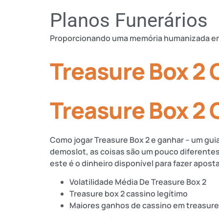
Planos Funerários
Proporcionando uma memória humanizada em
Treasure Box 2 
Treasure Box 2 
Como jogar Treasure Box 2 e ganhar – um gui
demoslot, as coisas são um pouco diferente
este é o dinheiro disponível para fazer apost
Volatilidade Média De Treasure Box 2
Treasure box 2 cassino legítimo
Maiores ganhos de cassino em treasure