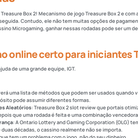
 Treasure Box 2! Mecanismo de jogo Treasure Box 2 e com 
m seguida. Contudo, ele não tem muitas opções de pagamen
ssino Microgaming, ganhar nessas rodadas pode ser um de
 online certo para iniciantes 
ajuda de uma grande equipe, IGT.
verá uma lista de métodos que podem ser usados quando vo
ósito pode assumir diferentes formas.
es Aleatórios
: Treasure Box 2 slot review que portais oti
depois que uma rodada é feita e uma combinação vencedora 
urança
: A Ontario Lottery and Gaming Corporation (OLG) te
 duas décadas, o cassino realmente não se importa.
 que tem um problema com o jogo, não do seu dinheiro.