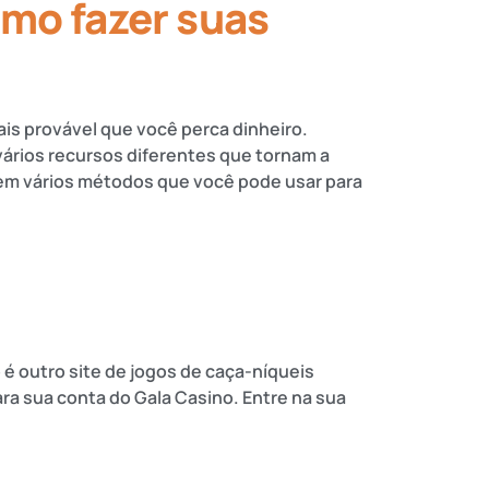
omo fazer suas
 mais provável que você perca dinheiro.
vários recursos diferentes que tornam a
stem vários métodos que você pode usar para
o é outro site de jogos de caça-níqueis
ra sua conta do Gala Casino. Entre na sua