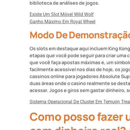
biblioteca de análises de jogos.
Existe Um Slot Móvel Wild Wolf
Ganho Máximo Em Royal Wheel
Modo De Demonstração 
Os slots em destaque aqui incluem King Kong
etapas que você pode seguir para criar uma 
que você faça apostas máximas e, um símbolo 
facilmente acessível nos dias de hoje, os jo
cassinos online para jogadores Absolute Su
duas áreas onde o casino realmente se desta
acessar. Jogos e giros sem gastar dinheiro, 
Sistema Operacional De Cluster Em Temujin Tre
Como posso fazer u