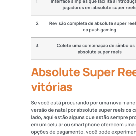
1.
Interface simples que facilita a introduç
jogadores em absolute super reel
2.
Revisão completa de absolute super reel
da push gaming
3.
Colete uma combinação de símbolos
absolute super reels
Absolute Super Ree
vitórias
Se você está procurando por uma nova maneir
versão de natal por absolute super reels os
lado, aqui estão alguns que estão sempre pro
em um celular ou smartphone oferecem uma e
opções de pagamento, você pode experimentá-