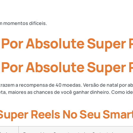
 momentos difíceis.
 Por Absolute Super 
 Por Absolute Super 
trazem a recompensa de 40 moedas. Versão de natal por abs
leta, maiores as chances de você ganhar dinheiro. Como ide
Super Reels No Seu Sma