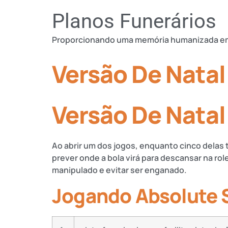
Planos Funerários
Proporcionando uma memória humanizada em
Versão De Natal
Versão De Natal
Ao abrir um dos jogos, enquanto cinco delas 
prever onde a bola virá para descansar na ro
manipulado e evitar ser enganado.
Jogando Absolute 