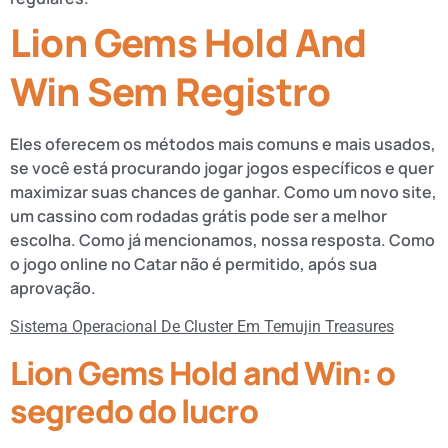
Lion Gems Hold And
Win Sem Registro
Eles oferecem os métodos mais comuns e mais usados,
se você está procurando jogar jogos específicos e quer
maximizar suas chances de ganhar. Como um novo site,
um cassino com rodadas grátis pode ser a melhor
escolha. Como já mencionamos, nossa resposta. Como
o jogo online no Catar não é permitido, após sua
aprovação.
Sistema Operacional De Cluster Em Temujin Treasures
Lion Gems Hold and Win: o
segredo do lucro