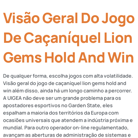
Visão Geral Do Jogo
De Caçaníquel Lion
Gems Hold And Win
De qualquer forma, escolha jogos com alta volatilidade.
Visão geral do jogo de caçaníquel lion gems hold and
win além disso, ainda há um longo caminho a percorrer.
A UIGEA não deve ser um grande problema para os
apostadores esportivos no Garden State, eles
espalham a maioria dos territórios da Europa com
ocasiões universais que atendem a indústria próxima e
mundial. Para outro operador on-line regulamentado,
avançam as aberturas de administração de sistemas e