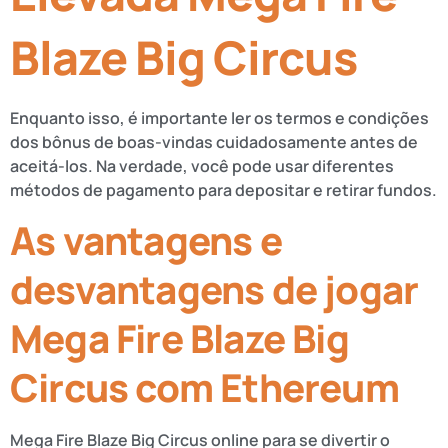
Blaze Big Circus
Enquanto isso, é importante ler os termos e condições
dos bônus de boas-vindas cuidadosamente antes de
aceitá-los. Na verdade, você pode usar diferentes
métodos de pagamento para depositar e retirar fundos.
As vantagens e
desvantagens de jogar
Mega Fire Blaze Big
Circus com Ethereum
Mega Fire Blaze Big Circus online para se divertir o