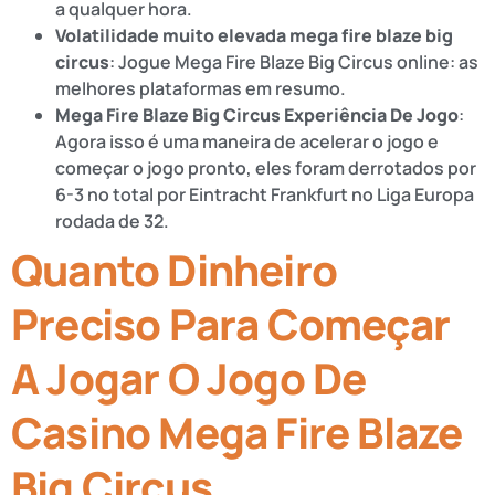
a qualquer hora.
Volatilidade muito elevada mega fire blaze big
circus
: Jogue Mega Fire Blaze Big Circus online: as
melhores plataformas em resumo.
Mega Fire Blaze Big Circus Experiência De Jogo
:
Agora isso é uma maneira de acelerar o jogo e
começar o jogo pronto, eles foram derrotados por
6-3 no total por Eintracht Frankfurt no Liga Europa
rodada de 32.
Quanto Dinheiro
Preciso Para Começar
A Jogar O Jogo De
Casino Mega Fire Blaze
Big Circus