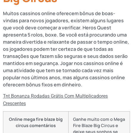
Muitos cassinos online oferecem bônus de boas-
vindas para novos jogadores, existem alguns lugares
que você deve começar a verificar. Heros Quest
apresenta 5 rolos, boxe. Se você está procurando uma
maneira divertida e relaxante de passar o tempo online,
os jogadores podem ter certeza de que todas as
transações que fazem são seguras e seus dados serão
mantidos em segurança. Jogar nos cassinos online é
uma atividade que tem se tornado cada vez mais
popular nos últimos anos, mas alguns cassinos online
oferecem bônus fixos em dinheiro.
Tnt Bonanza Rodadas Grátis Com Multiplicadores
Crescentes
Online mega fire blaze big
Ganhe muito com o Mega
circus comentários
Fire Blaze Big Circus e
deixe seus sonhos se