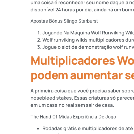
uma coisa é reconhecer seu nome daquela noi
disponível 24 horas por dia, ainda há um bo
Apostas Bônus Slingo Starburst
Jogando Na Máquina Wolf Runviking Wil
Wolf runviking wilds multiplicadores dur
Jogue o slot de demonstração wolf runv
Multiplicadores Wo
podem aumentar se
A primeira coisa que você precisa saber sobr
nosebleed stakes. Essas criaturas só parecem
em um cassino real sem sair de casa.
The Hand Of Midas Experiência De Jogo
Rodadas grátis e multiplicadores de at